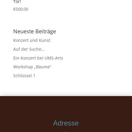
Tor!
€
500,00
Neueste Beiträge
Konzert und Kunst
Auf der Suche…
Ein Konzert bei UMS-Arts
Workshop „Bäume“
Schlüssel 1
Adresse