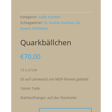
Kategorie:
Süße Sünden
Schlagwörter:
Ei
,
Küche
,
Kuchen
,
Öl
,
Quark
,
Stillleben
Quarkbällchen
€
70,00
13 x 21cm
Öl auf Leinwand um MDF-Paneel geklebt
16mm Tiefe
Stahlaufhänger auf der Rückseite