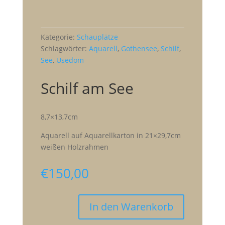
Kategorie:
Schauplätze
Schlagwörter:
Aquarell
,
Gothensee
,
Schilf
,
See
,
Usedom
Schilf am See
8,7×13,7cm
Aquarell auf Aquarellkarton in 21×29,7cm
weißen Holzrahmen
€
150,00
In den Warenkorb