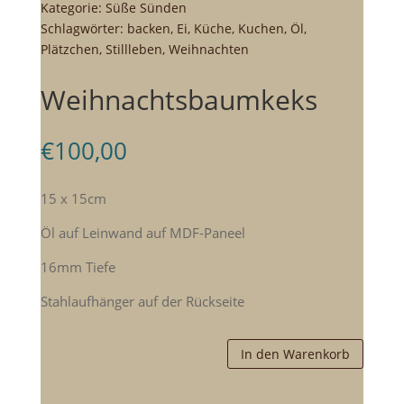
Kategorie:
Süße Sünden
Schlagwörter:
backen
,
Ei
,
Küche
,
Kuchen
,
Öl
,
Plätzchen
,
Stillleben
,
Weihnachten
Weihnachtsbaumkeks
€
100,00
15 x 15cm
Öl auf Leinwand auf MDF-Paneel
16mm Tiefe
Stahlaufhänger auf der Rückseite
In den Warenkorb