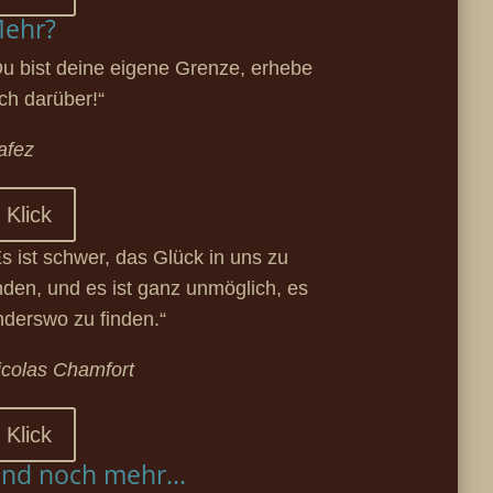
ehr?
Du bist deine eigene Grenze, erhebe
ich darüber!“
afez
Klick
Es ist schwer, das Glück in uns zu
inden, und es ist ganz unmöglich, es
nderswo zu finden.“
icolas Chamfort
Klick
nd noch mehr...