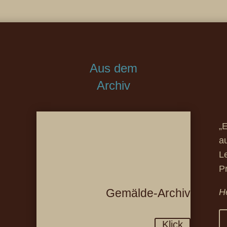
Aus dem
Archiv
„E
a
L
P
Gemälde-Archiv
H
Klick