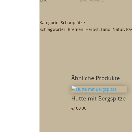
Kategorie:
Schauplätze
Schlagwörter:
Bremen
,
Herbst
,
Land
,
Natur
,
Pas
Ähnliche Produkte
Hütte mit Bergspitze
€
100,00