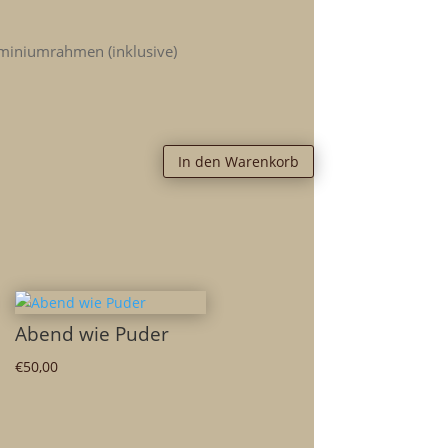
miniumrahmen (inklusive)
In den Warenkorb
Abend wie Puder
€
50,00