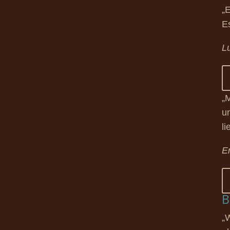
„E
Es
L
„
u
li
E
B
„