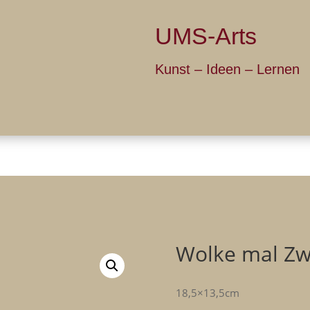
UMS-Arts
Kunst – Ide
Über UMS
Galerie
Ich bie
den
Schauplätze
Tier und Mensch
Wolke mal Zw
18,5×13,5cm