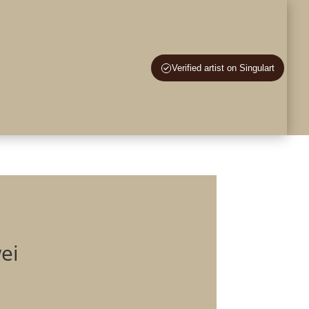
en – Lernen
Verified artist on Singulart
te an
Blog
Info
Kontakt
Englisch
ei