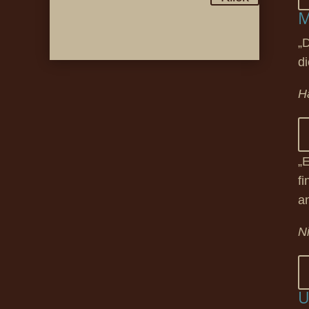
M
„
d
H
„
f
a
N
U