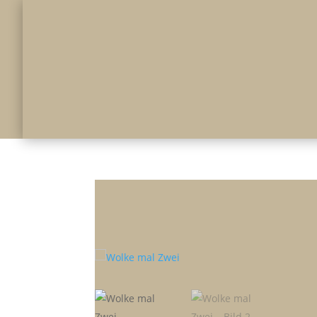
Früchte
Gemüse
Herzensdinge
Süße Sün