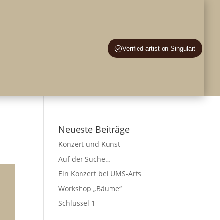
en – Lernen
Verified artist on Singulart
te an
Blog
Info
Kontakt
Englisch
Neueste Beiträge
Konzert und Kunst
Auf der Suche…
Ein Konzert bei UMS-Arts
Workshop „Bäume“
Schlüssel 1