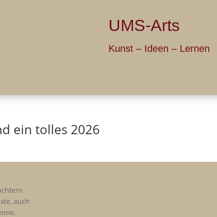
UMS-Arts
Kunst – Ide
Über UMS
Galerie
Ich bie
d ein tolles 2026
achtern
xte, auch
enne,