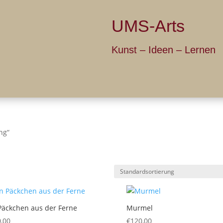
UMS-Arts
Kunst – Ide
Über UMS
Galerie
Ich bie
ng“
Päckchen aus der Ferne
Murmel
,00
€
120,00