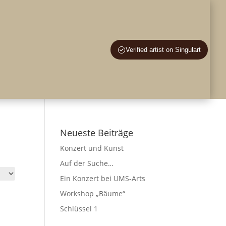
en – Lernen
Verified artist on Singulart
te an
Blog
Info
Kontakt
Englisch
Neueste Beiträge
Konzert und Kunst
Auf der Suche…
Ein Konzert bei UMS-Arts
Workshop „Bäume“
Schlüssel 1