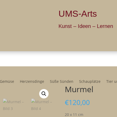
UMS-Arts
Kunst – Ide
Über UMS
Galerie
Ich bie
Gemüse
Herzensdinge
Süße Sünden
Schauplätze
Tier 
Murmel
€
120,00
20 x 11 cm