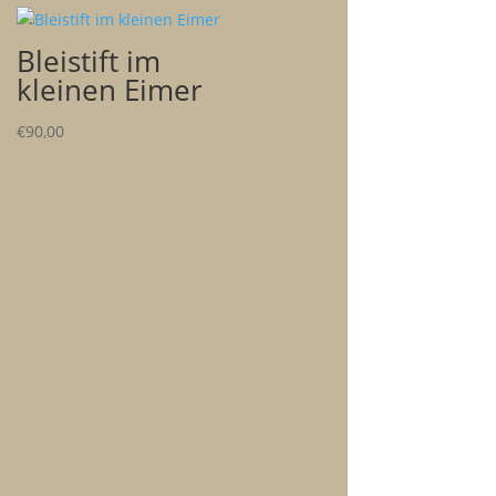
Bleistift im
kleinen Eimer
€
90,00