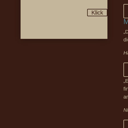
Klick
M
„
d
H
„
f
a
N