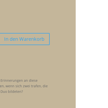
In den Warenkorb
 Erinnerungen an diese
en, wenn sich zwei trafen, die
 Duo bildeten?