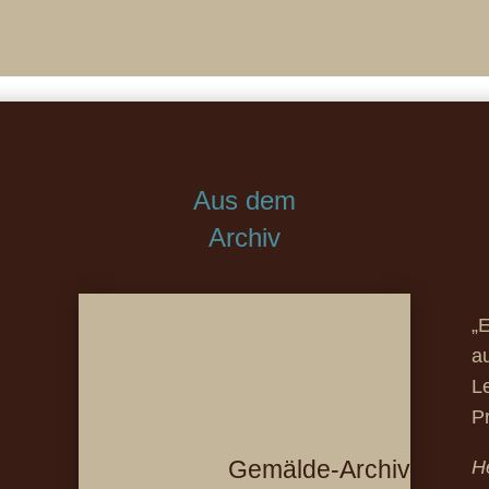
Aus dem
Archiv
„E
a
L
P
Gemälde-Archiv
H