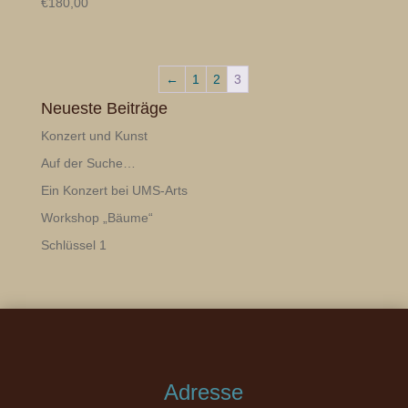
€
180,00
←
1
2
3
Neueste Beiträge
Konzert und Kunst
Auf der Suche…
Ein Konzert bei UMS-Arts
Workshop „Bäume“
Schlüssel 1
Adresse