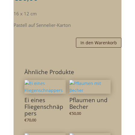
16 x 12 cm
Pastell auf Sennelier-Karton
In den Warenkorb
Ähnliche Produkte
Ei eines
Pflaumen und
Fliegenschnäp
Becher
pers
€
50,00
€
70,00