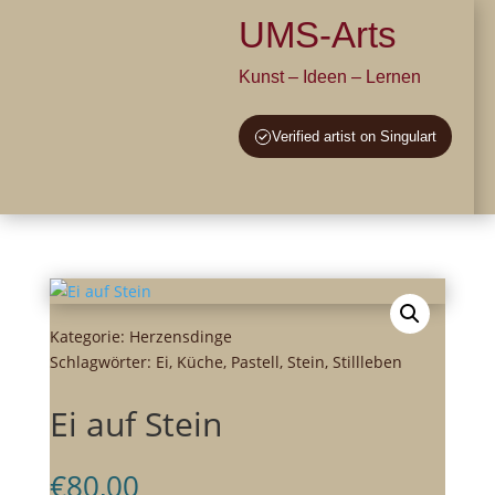
UMS-Arts
Kunst – Ideen – Lernen
Verified artist on Singulart
Kategorie:
Herzensdinge
Schlagwörter:
Ei
,
Küche
,
Pastell
,
Stein
,
Stillleben
Ei auf Stein
€
80,00