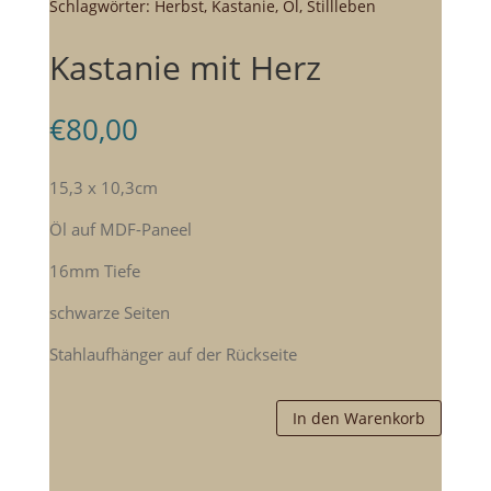
Schlagwörter:
Herbst
,
Kastanie
,
Öl
,
Stillleben
Kastanie mit Herz
€
80,00
15,3 x 10,3cm
Öl auf MDF-Paneel
16mm Tiefe
schwarze Seiten
Stahlaufhänger auf der Rückseite
In den Warenkorb