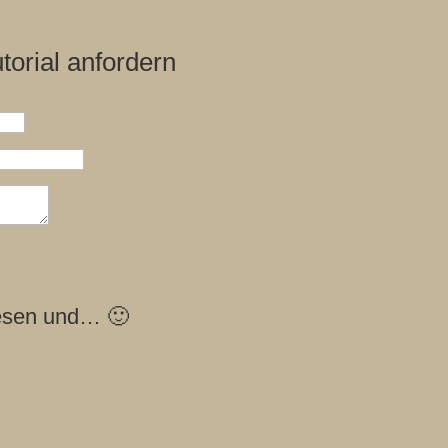
torial anfordern
esen und… 🙂