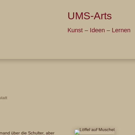
UMS-Arts
Kunst – Ide
Über UMS
Galerie
Ich bie
tatt
mand über die Schulter, aber