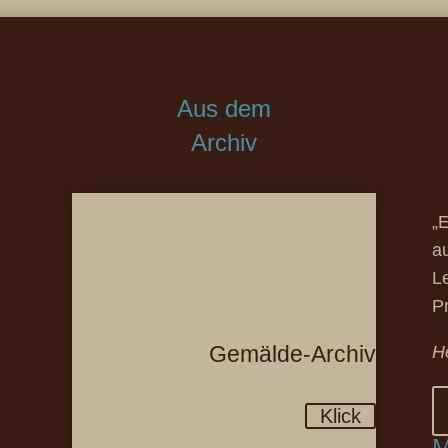
Aus dem
Archiv
„E
a
L
P
Gemälde-Archiv
H
Klick
M