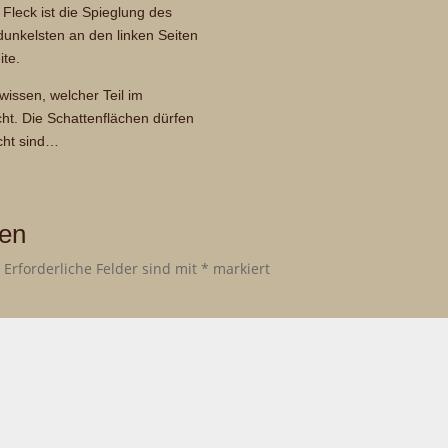
 Fleck ist die Spieglung des
 dunkelsten an den linken Seiten
ite.
wissen, welcher Teil im
cht. Die Schattenflächen dürfen
icht sind…
ken
.
Erforderliche Felder sind mit
*
markiert