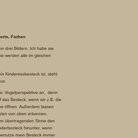
erte, Farben
on drei Bildern. Ich habe sie
sie werden alle im gleichen
 Kinderessbesteck ist, steht
us.
bzw. Vogelperspektive an, denn
 das Besteck, wenn wir z.B. die
he öffnen. Außerdem lassen
esten von oben erkennen.
im übertragenden Sinne den
inderbesteck hinunter, wenn
h benutze mein Besteck immer