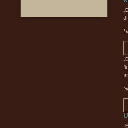
„
d
H
„
f
a
N
U
„E