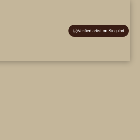
en – Lernen
Verified artist on Singulart
te an
Blog
Info
Kontakt
Englisch